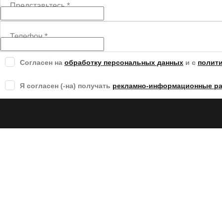
Представьтесь
*
Телефон
*
Согласен на
обработку персональных данных
и c
полит
Я согласен (-на) получать
рекламно-информационные р