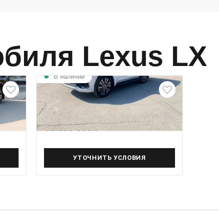
обиля Lexus LX
В наличии
Lexus LX Luxury
,
3.4 л (299 л.с.), АКПП-10, дизель,
Полный (4WD) привод
18 490 000 ₽
УТОЧНИТЬ УСЛОВИЯ