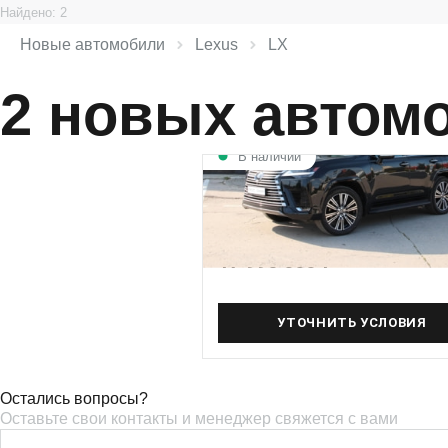
Найдено: 2
Новые автомобили
Lexus
LX
2 новых автом
В наличии
Lexus LX Luxury
3.4 л (299 л.с.), АКПП-10, дизель
Полный (4WD) привод
17 990 000 ₽
УТОЧНИТЬ УСЛОВИЯ
Остались вопросы?
Оставьте свои контакты и менеджер свяжется с вами